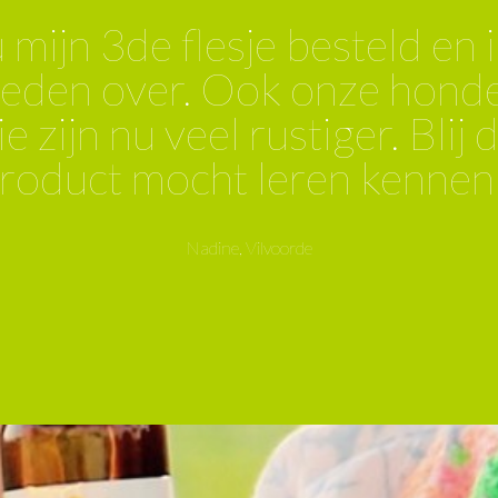
“Jullie bachbloesem werkt 
neem ze om beter te slapen
met roken en tot nu toe heb i
Thx!”
Wilfried, Zemst