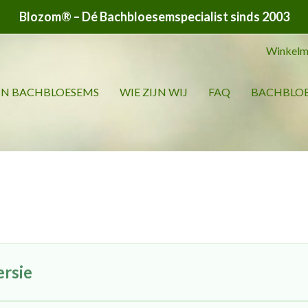
100% Maatwerk voor beste res
Winkelm
JN BACHBLOESEMS
WIE ZIJN WIJ
FAQ
BACHBLOE
ersie