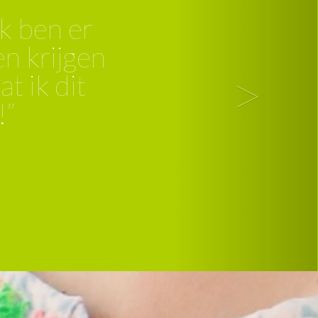
goed voor mij. Ik
 en om te stoppen
>
k er veel baat bij.