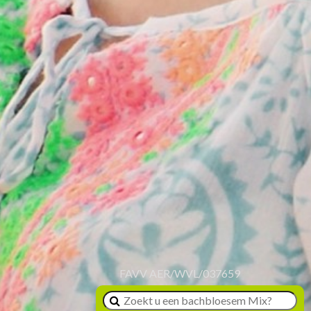
FAVV AER/WVL/037659