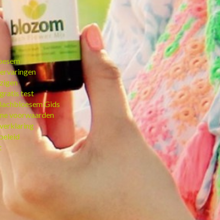
oesem
ervaringen
jzigen
gratis test
Bachbloesem Gids
ne voorwaarden
verklaring
beleid
t