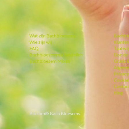
Wat zijn Bachbloesems
Bachbl
Wie zijn wij
Klanten
FAQ
Taal wi
Bachbloesemmix bestellen
Doe de 
Bachbloesem Mixen
Gratis 
Algeme
Privacy
Cookie
Contac
blog
Blozom® Bach Bloesems